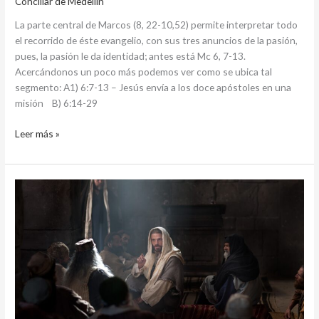
Conciliar de Medellin
La parte central de Marcos (8, 22-10,52) permite interpretar todo
el recorrido de éste evangelio, con sus tres anuncios de la pasión,
pues, la pasión le da identidad; antes está Mc 6, 7-13.
Acercándonos un poco más podemos ver como se ubica tal
segmento: A1) 6:7-13 – Jesús envía a los doce apóstoles en una
misión B) 6:14-29
Leer más »
DOMINGO
XIV
DEL
TIEMPO
ORDINARIO