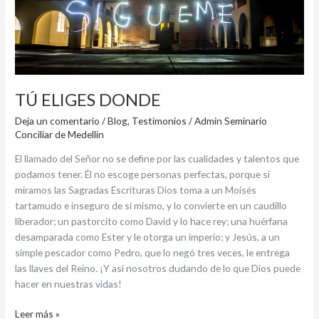
TÚ ELIGES DONDE
Deja un comentario
/
Blog
,
Testimonios
/
Admin Seminario
Conciliar de Medellin
El llamado del Señor no se define por las cualidades y talentos que
podamos tener. Él no escoge personas perfectas, porque si
miramos las Sagradas Escrituras Dios toma a un Moisés
tartamudo e inseguro de sí mismo, y lo convierte en un caudillo
liberador; un pastorcito como David y lo hace rey; una huérfana
desamparada como Ester y le otorga un imperio; y Jesús, a un
simple pescador como Pedro, que lo negó tres veces, le entrega
las llaves del Reino. ¡Y así nosotros dudando de lo que Dios puede
hacer en nuestras vidas!
Leer más »