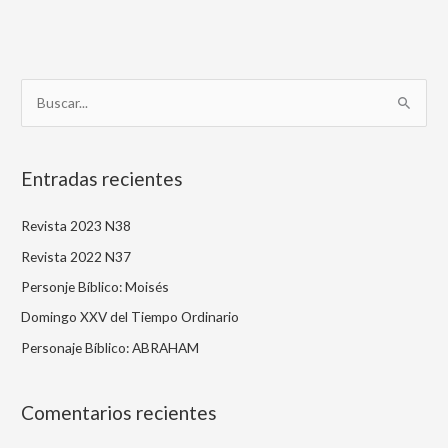
B
u
s
Entradas recientes
c
a
Revista 2023 N38
r
Revista 2022 N37
p
Personje Bíblico: Moisés
o
Domingo XXV del Tiempo Ordinario
r
Personaje Bíblico: ABRAHAM
:
Comentarios recientes