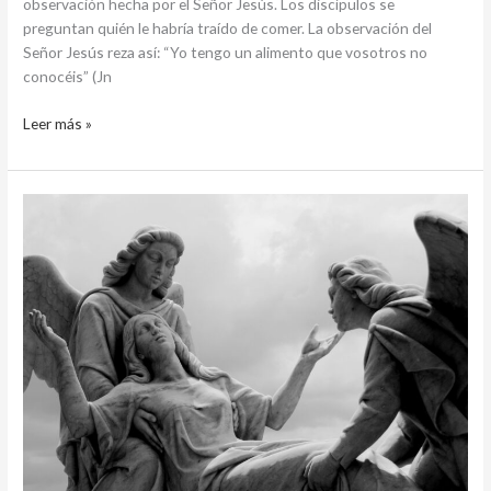
observación hecha por el Señor Jesús. Los discípulos se
preguntan quién le habría traído de comer. La observación del
Señor Jesús reza así: “Yo tengo un alimento que vosotros no
conocéis” (Jn
Leer más »
¿CÓMO
EXPLICAR
AL
HOMBRE
CONTEMPORÁNEO
LA
ESPERANZA
DE
SALVACIÓN
CONTENIDA
EN
EL