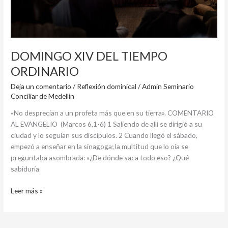
DOMINGO XIV DEL TIEMPO
ORDINARIO
Deja un comentario
/
Reflexión dominical
/
Admin Seminario
Conciliar de Medellin
«No desprecian a un profeta más que en su tierra». COMENTARIO
AL EVANGELIO (Marcos 6,1-6) 1 Saliendo de allí se dirigió a su
ciudad y lo seguían sus discípulos. 2 Cuando llegó el sábado,
empezó a enseñar en la sinagoga; la multitud que lo oía se
preguntaba asombrada: «¿De dónde saca todo eso? ¿Qué
sabiduría
Leer más »