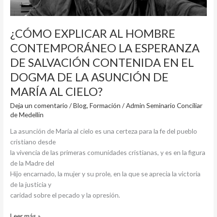
DOGMA
DE
LA
¿CÓMO EXPLICAR AL HOMBRE
ASUNCIÓN
DE
CONTEMPORÁNEO LA ESPERANZA
MARÍA
DE SALVACIÓN CONTENIDA EN EL
AL
DOGMA DE LA ASUNCIÓN DE
CIELO?
MARÍA AL CIELO?
Deja un comentario
/
Blog
,
Formación
/
Admin Seminario Conciliar
de Medellin
La asunción de María al cielo es una certeza para la fe del pueblo
cristiano desde
la vivencia de las primeras comunidades cristianas, y es en la figura
de la Madre del
Hijo encarnado, la mujer y su prole, en la que se aprecia la victoria
de la justicia y
caridad sobre el pecado y la opresión.
Leer más »