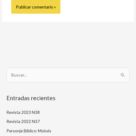
B
u
s
Entradas recientes
c
a
Revista 2023 N38
r
Revista 2022 N37
p
Personje Bíblico: Moisés
o