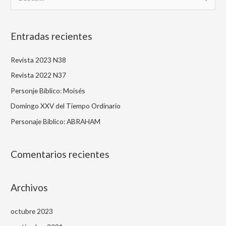
u
s
Entradas recientes
c
a
Revista 2023 N38
r
Revista 2022 N37
p
Personje Bíblico: Moisés
o
Domingo XXV del Tiempo Ordinario
r
Personaje Bíblico: ABRAHAM
:
Comentarios recientes
Archivos
octubre 2023