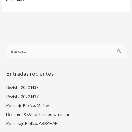
B
u
s
Entradas recientes
c
a
Revista 2023 N38
r
Revista 2022 N37
p
Personje Bíblico: Moisés
o
Domingo XXV del Tiempo Ordinario
r
Personaje Bíblico: ABRAHAM
: