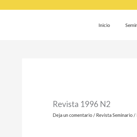
Ir
al
contenido
Inicio
Semin
Revista 1996 N2
Deja un comentario
/
Revista Seminario
/