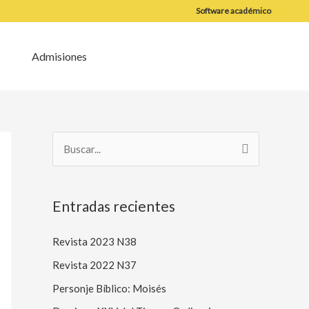
Software académico
Admisiones
B
u
s
Entradas recientes
c
a
Revista 2023 N38
r
Revista 2022 N37
p
Personje Bíblico: Moisés
o