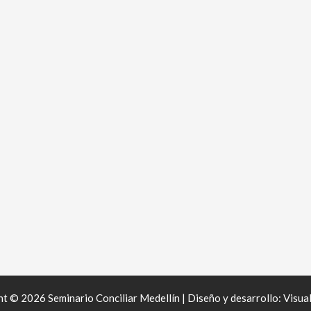
t © 2026 Seminario Conciliar Medellín | Diseño y desarrollo:
Visua