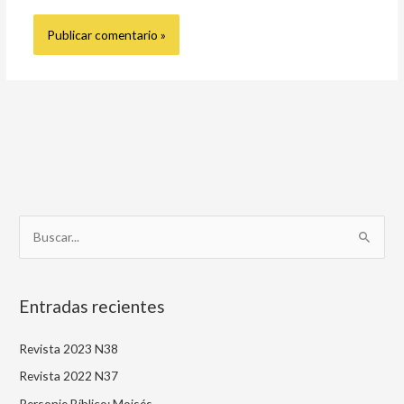
B
u
s
Entradas recientes
c
a
Revista 2023 N38
r
Revista 2022 N37
p
Personje Bíblico: Moisés